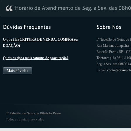
O que é ESCRITURA DE VENDA, COMPRA ou
5º Tabelião de Notas de 
DOAÇÃO?
Rua Mariana Junqueira, 
Ribeirão Preto / SP - C
Quais os tipos mais comuns de procuração?
Telefone: (16) 3611-119
Seg. a Sex. das 08h00 à
E-mail:
contato@quintot
Mais dúvidas
5º Tabelião de Notas de Ribeirão Preto
Todos os direitos reservados