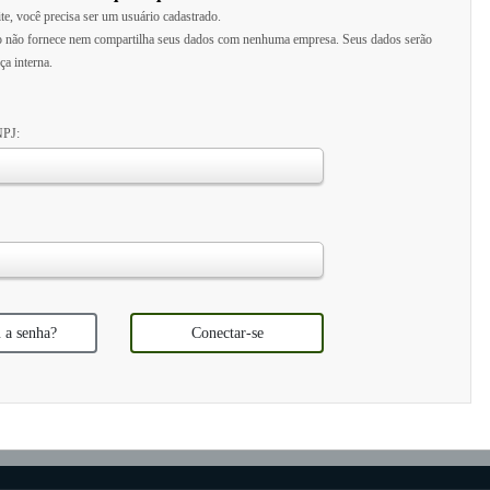
te, você precisa ser um usuário cadastrado.
to não fornece nem compartilha seus dados com nenhuma empresa. Seus dados serão
ça interna.
NPJ:
 a senha?
Conectar-se