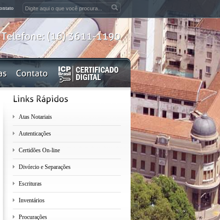
ontato
Telefone:
(16)
3611-1190
Atas Notariais
Autenticações
Certidões On-line
Divórcio e Separações
Escrituras
Inventários
Procurações