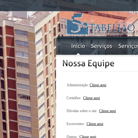
Administração:
Clique aqui
Certidões:
Clique aqui
Dúvidas sobre o site:
Clique aqui
Escreventes:
Clique aqui
Outros:
Clique aqui