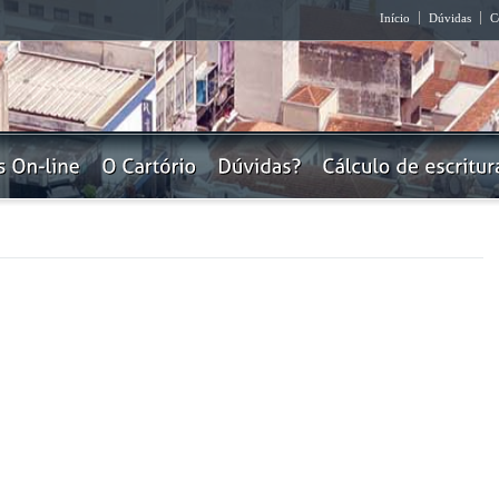
Início
Dúvidas
C