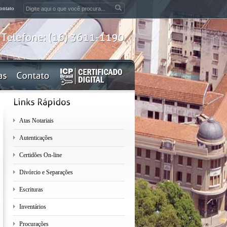
ontato
Telefone:
(16)
3611-1190
Atas Notariais
Autenticações
Certidões On-line
Divórcio e Separações
Escrituras
Inventários
Procurações